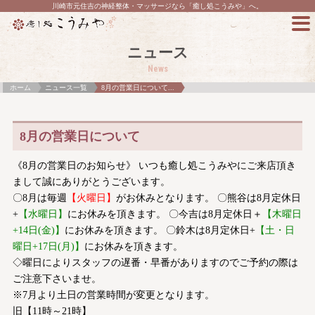
川崎市元住吉の神経整体・マッサージなら「癒し処こうみや」へ。
ニュース
News
ホーム
ニュース一覧
8月の営業日について...
8月の営業日について
《8月の営業日のお知らせ》 いつも癒し処こうみやにご来店頂き
まして誠にありがとうございます。
〇8月は毎週
【火曜日】
がお休みとなります。 〇熊谷は8月定休日
+
【水曜日】
にお休みを頂きます。 〇今吉は8月定休日＋
【木曜日
+14日(金)】
にお休みを頂きます。 〇鈴木は8月定休日+
【土・日
曜日+17日(月)】
にお休みを頂きます。
◇曜日によりスタッフの遅番・早番がありますのでご予約の際は
ご注意下さいませ。
※7月より土日の営業時間が変更となります。
旧【11時～21時】