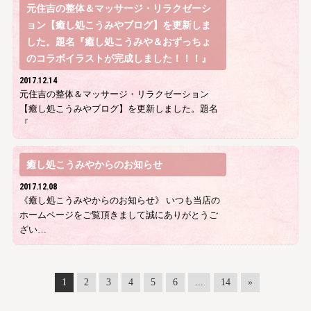
元住吉の整体＆マッサージ・リラクゼーシ
ョン【癒し処こうみやブログ】を更新しま
した。題名『癒し処こうみや＆おずっちょ
のコラボイラストが完成しました！！！』
2017.12.14
元住吉の整体＆マッサージ・リラクゼーション
【癒し処こうみやブログ】を更新しました。題名
『
癒し処こうみやからのお知らせ
2017.12.08
《癒し処こうみやからのお知らせ》 いつも当店の
ホームページをご覧頂きまして誠にありがとうご
ざい…
1
2
3
4
5
6
...
14
»