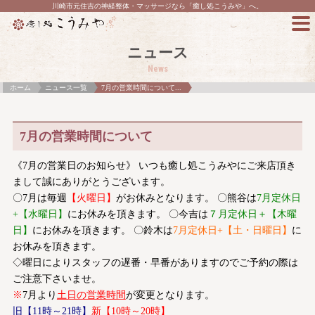
川崎市元住吉の神経整体・マッサージなら「癒し処こうみや」へ。
ニュース
News
ホーム
ニュース一覧
7月の営業時間について...
7月の営業時間について
《7月の営業日のお知らせ》 いつも癒し処こうみやにご来店頂き
まして誠にありがとうございます。
〇7月は毎週
【火曜日】
がお休みとなります。 〇熊谷は
7月定休日
+【水曜日】
にお休みを頂きます。 〇今吉は
７月定休日＋【木曜
日】
にお休みを頂きます。 〇鈴木は
7月定休日+【土・日曜日】
に
お休みを頂きます。
◇曜日によりスタッフの遅番・早番がありますのでご予約の際は
ご注意下さいませ。
※
7月より
土日の営業時間
が変更となります。
旧【11時～21時】
新【10時～20時】