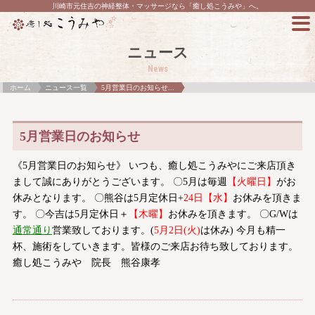
川崎市元住吉の神経整体・マッサージなら「癒し処こうみや」へ。
ニュース
News
ホーム
ニュース一覧
5月営業日のお知らせ...
5月営業日のお知らせ
《5月営業日のお知らせ》 いつも、癒し処こうみやにご来店頂き
まして誠にありがとうございます。 〇5月は毎週
【火曜日】
がお
休みとなります。 〇熊谷は5月定休日
+
24日【水】
お休みを頂きま
す。 〇今吉は5月定休日＋
【木曜】
お休みを頂きます。 〇G/Wは
通常通り
営業致しております。(
5月2日(火)
は休み) 今月も精一
杯、施術をしていきます。皆様のご来店お待ち致しております。
癒し処こうみや 院長 熊谷康孝