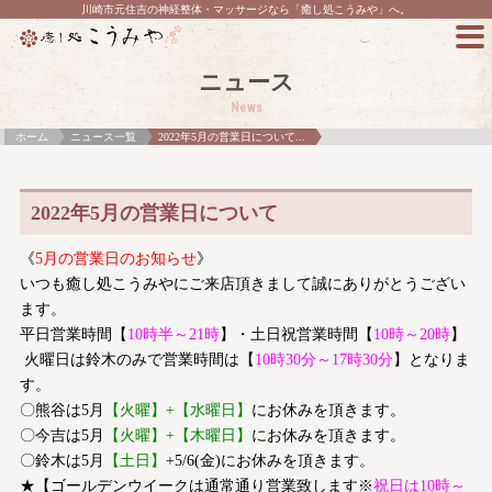
川崎市元住吉の神経整体・マッサージなら「癒し処こうみや」へ。
ニュース
News
ホーム
ニュース一覧
2022年5月の営業日について...
2022年5月の営業日について
《
5月の営業日のお知らせ
》
いつも癒し処こうみやにご来店頂きまして誠にありがとうござい
ます。
平日営業時間【
10時半～21時
】・土日祝営業時間【
10時～20時
】
火曜日は鈴木のみで営業時間は【
10時30分～17時30分
】となりま
す。
〇熊谷は5月
【火曜】+【水曜日】
にお休みを頂きます。
〇今吉は5月
【火曜】+【木曜日】
にお休みを頂きます。
〇鈴木は5月
【土日】
+5/6(金)にお休みを頂きます。
★【ゴールデンウイークは通常通り営業致します※
祝日は10時～