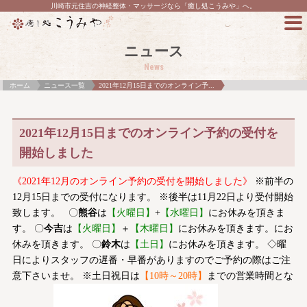
川崎市元住吉の神経整体・マッサージなら「癒し処こうみや」へ。
ニュース
News
ホーム
ニュース一覧
2021年12月15日までのオンライン予...
2021年12月15日までのオンライン予約の受付を
開始しました
《2021年12月のオンライン予約の受付を開始しました》
※前半の
12月15日までの受付になります。 ※後半は11月22日より受付開始
致します。 〇
熊谷
は
【火曜日】
+
【水曜日】
にお休みを頂きま
す。 〇
今吉
は
【火曜日】
＋
【木曜日】
にお休みを頂きます。にお
休みを頂きます。 〇
鈴木
は
【土日】
にお休みを頂きます。 ◇曜
日によりスタッフの遅番・早番がありますのでご予約の際はご注
意下さいませ。 ※土日祝日は
【10時～20時】
までの営業時間とな