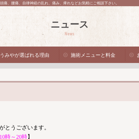
頭痛、腰痛、自律神経の乱れ、痛み、痺れなどお気軽にご相談下さい。
ニュース
News
うみやが選ばれる理由
施術メニューと料金
がとうございます。
10時～20時
】