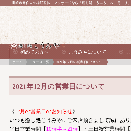
川崎市元住吉の神経整体・マッサージなら「癒し処こうみや」へ。
肩こり、
初めての方へ
こうみやについて
こ
ホーム
ニュース一覧
2021年12月の営業日について...
2021年12月の営業日について
《
12月の営業日のお知らせ
》
いつも癒し処こうみやにご来店頂きまして誠にあり
平日営業時間【
10時半～21時
】・土日祝営業時間【