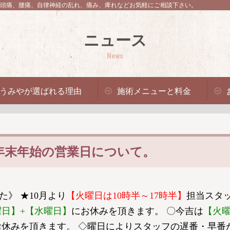
頭痛、腰痛、自律神経の乱れ、痛み、痺れなどお気軽にご相談下さい。
ニュース
News
うみやが選ばれる理由
施術メニューと料金
と年末年始の営業日について。
た》 ★10月より
【火曜日は10時半～17時半】
担当スタ
曜日】+【水曜日】
にお休みを頂きます。 〇今吉は
【火
お休みを頂きます。 ◇曜日によりスタッフの遅番・早番