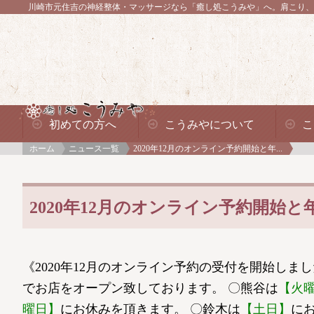
川崎市元住吉の神経整体・マッサージなら「癒し処こうみや」へ。
肩こり、
初めての方へ
こうみやについて
こ
ホーム
ニュース一覧
2020年12月のオンライン予約開始と年...
2020年12月のオンライン予約開始
《2020年12月のオンライン予約の受付を開始しまし
でお店をオープン致しております。 〇熊谷は
【火
曜日】
にお休みを頂きます。 〇鈴木は
【土日】
に