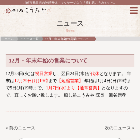
川崎市元住吉の神経整体・マッサージなら「癒し処こうみや」へ。
ニュース
News
ホーム
ニュース一覧
12月・年末年始の営業について...
12月・年末年始の営業について
12月23日(火)は
祝日営業
し、翌日24日(水)が
代休
となります。 年
末は
12月29日(月)19時
まで
【短縮営業】
年始は1月4日(日)19時ま
で5日(月)19時まで、
1月7日(水)より【通常営業】
となりますの
で、宜しくお願い致します。 癒し処こうみや 院長 熊谷康孝
«
前のニュース
次のニュース
»