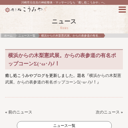
川崎市元住吉の神経整体・マッサージなら「癒し処こうみや」へ。
ニュース
News
ホーム
ニュース一覧
横浜からの木梨憲武展。からの表参道の有名...
横浜からの木梨憲武展。からの表参道の有名ポ
ップコーンΣ(･ω･ﾉ)ﾉ！
癒し処こうみやブログを更新しました。題名『
横浜からの木梨憲
武展。からの表参道の有名ポップコーンΣ(･ω･ﾉ)ﾉ！
』
«
前のニュース
次のニュース
»
ニュース一覧