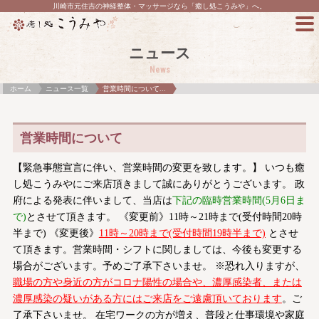
川崎市元住吉の神経整体・マッサージなら「癒し処こうみや」へ。
ニュース
News
ホーム
ニュース一覧
営業時間について...
営業時間について
【緊急事態宣言に伴い、営業時間の変更を致します。】 いつも癒
し処こうみやにご来店頂きまして誠にありがとうございます。 政
府による発表に伴いまして、当店は
下記の臨時営業時間(5月6日ま
で)
とさせて頂きます。 《変更前》11時～21時まで(受付時間20時
半まで) 《変更後》
11時～20時まで(受付時間19時半まで)
とさせ
て頂きます。営業時間・シフトに関しましては、今後も変更する
場合がございます。予めご了承下さいませ。 ※恐れ入りますが、
職場の方や身近の方がコロナ陽性の場合や、濃厚感染者、または
濃厚感染の疑いがある方にはご来店をご遠慮頂いております
。ご
了承下さいませ。 在宅ワークの方が増え、普段と仕事環境や家庭