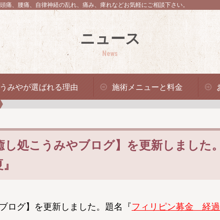
頭痛、腰痛、自律神経の乱れ、痛み、痺れなどお気軽にご相談下さい。
ニュース
News
うみやが選ばれる理由
施術メニューと料金
癒し処こうみやブログ】を更新しました
夏』
ブログ】を更新しました。題名『
フィリピン募金 経過報