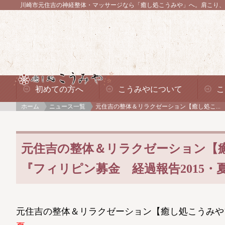
川崎市元住吉の神経整体・マッサージなら「癒し処こうみや」へ。
肩こり、
初めての方へ
こうみやについて
こ
ホーム
ニュース一覧
元住吉の整体＆リラクゼーション【癒し処こ...
元住吉の整体＆リラクゼーション【
『フィリピン募金 経過報告2015・
元住吉の整体＆リラクゼーション【癒し処こうみや