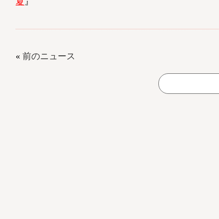
夏
』
«
前のニュース