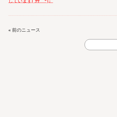
しています(´艸｀*)』
«
前のニュース