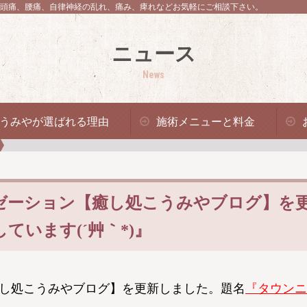
頭痛、腰痛、自律神経の乱れ、痛み、痺れなどお気軽にご相談下さい。
ニュース
News
うみやが選ばれる理由
施術メニューと料金
ゼーション【癒し処こうみやブログ】を
います(´艸｀*)』
し処こうみやブログ】を更新しました。題名
『タウンニ