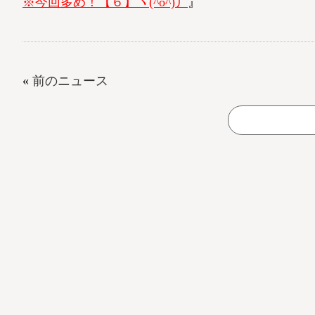
※今回多め！【６】ヽ(^o^)丿
』
«
前のニュース