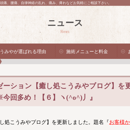
頭痛、腰痛、自律神経の乱れ、痛み、痺れなどお気軽にご相談下さい。
ニュース
News
うみやが選ばれる理由
施術メニューと料金
ゼーション【癒し処こうみやブログ】を
回多め！【６】ヽ(^o^)丿』
し処こうみやブログ】を更新しました。題名『
お客様か