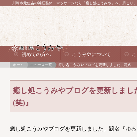
川崎市元住吉の神経整体・マッサージなら「癒し処こうみや」へ。
肩こり、
初めての方へ
こうみやについて
こ
ホーム
ニュース一覧
癒し処こうみやブログを更新しました。題名...
癒し処こうみやブログを更新しまし
(笑)』
癒し処こうみやブログを更新しました。題名『
ゆる