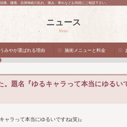
頭痛、腰痛、自律神経の乱れ、痛み、痺れなどお気軽にご相談下さい。
ニュース
News
うみやが選ばれる理由
施術メニューと料金
た。題名『ゆるキャラって本当にゆるい
キャラって本当にゆるいですね(笑)
』