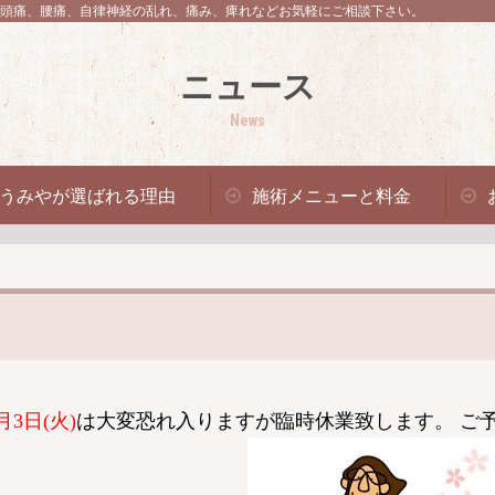
頭痛、腰痛、自律神経の乱れ、痛み、痺れなどお気軽にご相談下さい。
ニュース
News
うみやが選ばれる理由
施術メニューと料金
月3日(火)
は大変恐れ入りますが臨時休業致します。 ご