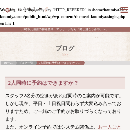
Warning
: Undefined array key "HTTP_REFERER" in
/home/koumiya39/i-
koumiya.com/public_html/wp/wp-content/themes/i-koumiya/single.php
on line
1
川崎市元住吉の神経整体・マッサージなら「癒し処こうみや」へ。
ブログ
Blog
ホーム
ブログ一覧
2人同時に予約はできますか？...
2人同時に予約はできますか？
スタッフ2名分の空きがあれば同時のご案内が可能です。
しかし現在、平日・土日祝日関わらず大変込み合ってお
りますため、ご一緒のご予約がお取りづらくなっており
ます。
また、オンライン予約ではシステム関係上、
お一人ごと