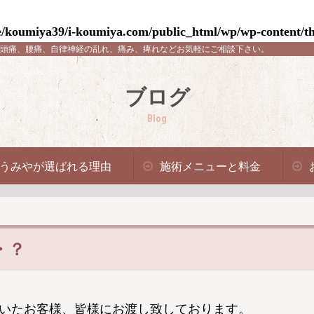
/koumiya39/i-koumiya.com/public_html/wp/wp-content/th
頭痛、腰痛、自律神経の乱れ、痛み、痺れなどお気軽にご相談下さい。
ブログ
Blog
うみやが選ばれる理由
施術メニューと料金
・？
いたお客様、皆様にお渡し致しております。