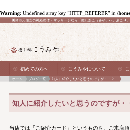
Warning
: Undefined array key "HTTP_REFERER" in
/home
川崎市元住吉の神経整体・マッサージなら「癒し処こうみや」へ。
肩こり、
初めての方へ
こうみやについて
こ
ホーム
ブログ一覧
知人に紹介したいと思うのですが・・？...
知人に紹介したいと思うのですが・
当店では「ご紹介カード」というものを、ご来店頂