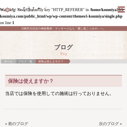
Warning
: Undefined array key "HTTP_REFERER" in
/home/koumiya39/i-
koumiya.com/public_html/wp/wp-content/themes/i-koumiya/single.php
on line
1
川崎市元住吉の神経整体・マッサージなら「癒し処こうみや」へ。
ブログ
Blog
ホーム
ブログ一覧
保険は使えますか？...
保険は使えますか？
当店では保険を使用しての施術は行っておりません。
«
前のブログ
次のブログ
»