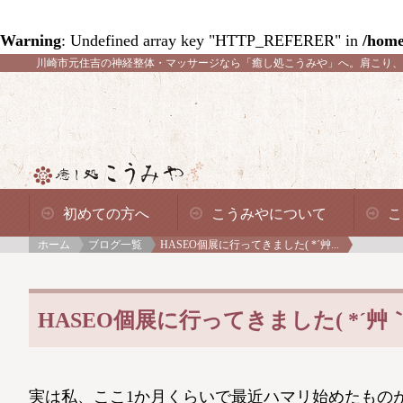
Warning
: Undefined array key "HTTP_REFERER" in
/home
川崎市元住吉の神経整体・マッサージなら「癒し処こうみや」へ。
肩こり、
初めての方へ
こうみやについて
こ
ホーム
ブログ一覧
HASEO個展に行ってきました( *´艸...
HASEO個展に行ってきました( *´艸｀
実は私、ここ1か月くらいで最近ハマリ始めたもの