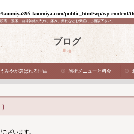
/koumiya39/i-koumiya.com/public_html/wp/wp-content/th
頭痛、腰痛、自律神経の乱れ、痛み、痺れなどお気軽にご相談下さい。
ブログ
Blog
うみやが選ばれる理由
施術メニューと料金
)
がございます。