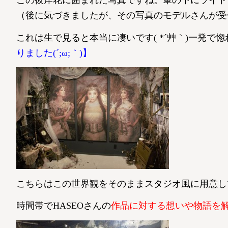
この彼岸花に囲まれた写真ですね。傘の下にライト
（後に気づきましたが、その写真のモデルさんが受
これは生で見ると本当に凄いです( *´艸｀)一発で
りました(´;ω;｀)】
こちらはこの世界観をそのままスタジオ風に用意し
時間帯でHASEOさんの
作品に対する想いや物語を