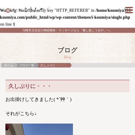
Warning
: Undefined array key "HTTP_REFERER" in
/home/koumiya39/i-
koumiya.com/public_html/wp/wp-content/themes/i-koumiya/single.php
on line
1
川崎市元住吉の神経整体・マッサージなら「癒し処こうみや」へ。
ブログ
Blog
ホーム
ブログ一覧
久しぶりに・・・...
久しぶりに・・・
お出掛けしてきました( *´艸｀)
それがこちら↓