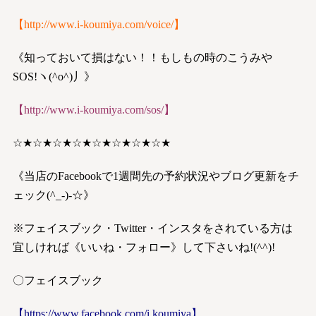
【
http://www.i-koumiya.com/voice/
】
《知っておいて損はない！！もしもの時のこうみや
SOS!ヽ(^o^)丿》
【
http://www.i-koumiya.com/sos/
】
☆★☆★☆★☆★☆★☆★☆★☆★
《当店のFacebookで1週間先の予約状況やブログ更新をチ
ェック(^_-)-☆》
※フェイスブック・Twitter・インスタをされている方は
宜しければ《いいね・フォロー》して下さいね!(^^)!
〇フェイスブック
【
https://www.facebook.com/i.koumiya
】