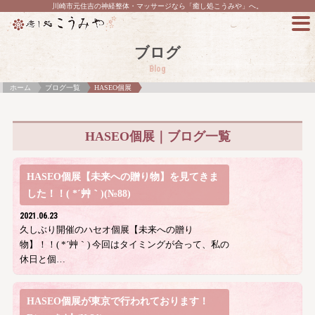
川崎市元住吉の神経整体・マッサージなら「癒し処こうみや」へ。
ブログ
Blog
ホーム
ブログ一覧
HASEO個展
HASEO個展｜ブログ一覧
HASEO個展【未来への贈り物】を見てきま
した！！( *´艸｀)(№88)
2021.06.23
久しぶり開催のハセオ個展【未来への贈り
物】！！( *´艸｀) 今回はタイミングが合って、私の
休日と個…
HASEO個展が東京で行われております！