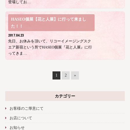
登場してお…
HASEO個展【花と人展】に行って来まし
た！！
2017.04.23
先日、お休みを頂いて、リコーイメージングスク
エア新宿という所でHASEO個展『花と人展』に行
ってきま…
1
2
»
カテゴリー
お客様のご厚意にて
お店について
お知らせ