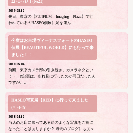
Σ(･ω･ﾉ)ﾉ！(№21)
2019.08.12
先日、東京の【FUJIFILM Imaging Plaza】で行
われているのHASEO個展に足を運ん…
今度はお台場ヴィーナスフォートのHASEO
個展【BEAUTIFUL WORLD】にも行って来
ました！！
2018.05.04
前回、東京カメラ部の引き続き、カメラネタとい
う・・(笑)実は、あれ見に行ったのが同日だったん
ですが、…
HASEO写真展【RED】に行って来ました
(^_-)-☆
2018.04.12
当店のお店に飾ってある絵のような写真をご覧に
なったことはありますか？ 過去のブログにも度々