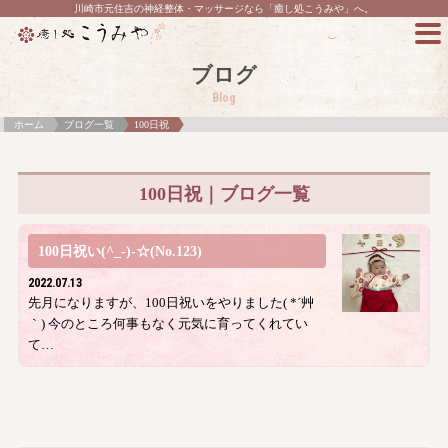
川崎市元住吉の神経整体・マッサージなら「癒し処こうみや」へ。
ブログ
Blog
ホーム
ブログ一覧
100日祝
100日祝｜ブログ一覧
100日祝い(^_-)-☆(No.123)
2022.07.13
先月になりますが、100日祝いをやりました( *´艸
｀) 今のところ何事もなく元気に育ってくれてい
て…