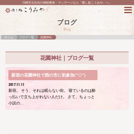
川崎市元住吉の神経整体・マッサージなら「癒し処こうみや」へ。
ブログ
Blog
ホーム
ブログ一覧
花園神社
花園神社｜ブログ一覧
新宿の花園神社で酉の市に初参加(”◇”)ゞ
2017.11.11
新宿。 そう、それは眠らない街。 寝ているのは酔
っ払いで立ち上がれない人だけ。 さて、ちょっと
小説の…