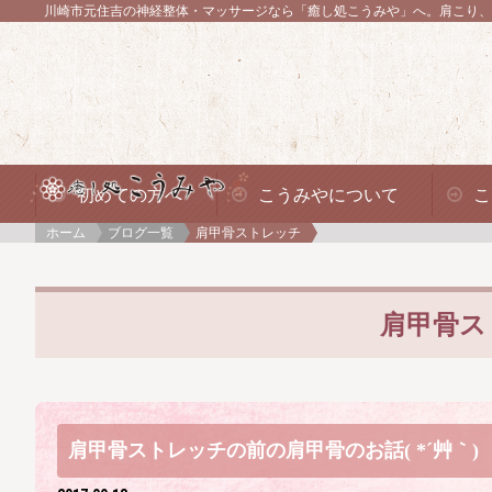
川崎市元住吉の神経整体・マッサージなら「癒し処こうみや」へ。
肩こり、
初めての方へ
こうみやについて
こ
ホーム
ブログ一覧
肩甲骨ストレッチ
肩甲骨ス
肩甲骨ストレッチの前の肩甲骨のお話( *´艸｀)