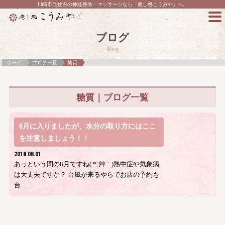
川崎市元住吉の神経整体・マッサージなら「癒し処こうみや」へ。
ブログ
Blog
ホーム
ブログ一覧
糖質
糖質｜ブログ一覧
8月に入りましたが、水分の取り方にはここ
を注意しましょう！！
2018.08.01
あっという間の8月ですね( *´艸｀)熱中症や気象病
は大丈夫ですか？ 台風が来るやらでお店の予約も
台…