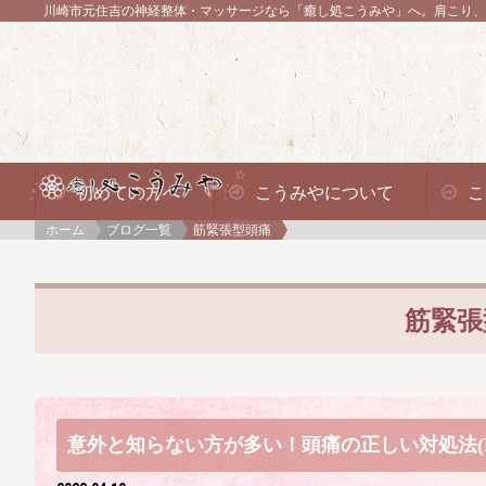
川崎市元住吉の神経整体・マッサージなら「癒し処こうみや」へ。
肩こり、
初めての方へ
こうみやについて
こ
ホーム
ブログ一覧
筋緊張型頭痛
筋緊張
意外と知らない方が多い！頭痛の正しい対処法(No.