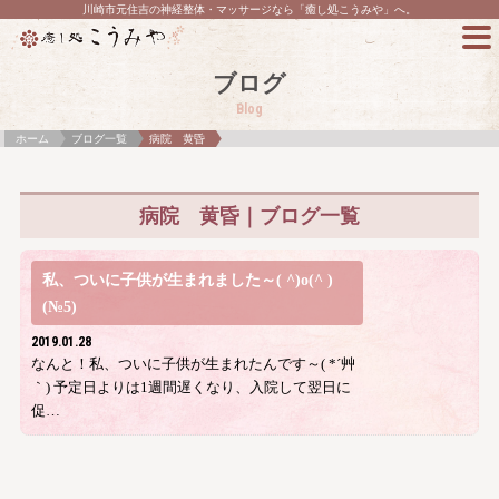
川崎市元住吉の神経整体・マッサージなら「癒し処こうみや」へ。
ブログ
Blog
ホーム
ブログ一覧
病院 黄昏
病院 黄昏｜ブログ一覧
私、ついに子供が生まれました～( ^)o(^ )
(№5)
2019.01.28
なんと！私、ついに子供が生まれたんです～( *´艸
｀) 予定日よりは1週間遅くなり、入院して翌日に
促…