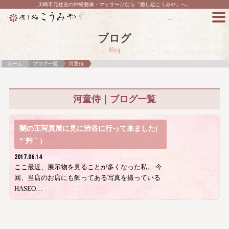
川崎市元住吉の神経整体・マッサージなら「癒し処こうみや」へ。
ブログ
Blog
ホーム
ブログ一覧
河童侍
河童侍｜ブログ一覧
闇の王写真展に見に渋谷に行って来ました(
*´艸｀)
2017.06.14
ここ最近、展示物を見ることが多くなった私。 今
回、当店のお店にも飾ってある写真を撮っている
HASEO…