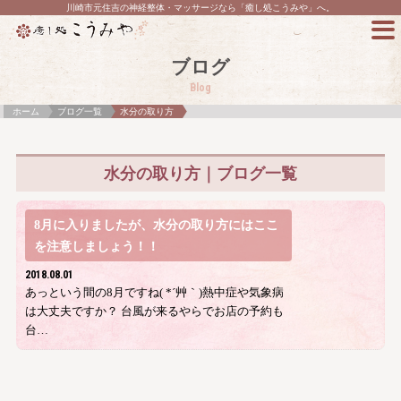
川崎市元住吉の神経整体・マッサージなら「癒し処こうみや」へ。
ブログ
Blog
ホーム
ブログ一覧
水分の取り方
水分の取り方｜ブログ一覧
8月に入りましたが、水分の取り方にはここ
を注意しましょう！！
2018.08.01
あっという間の8月ですね( *´艸｀)熱中症や気象病
は大丈夫ですか？ 台風が来るやらでお店の予約も
台…