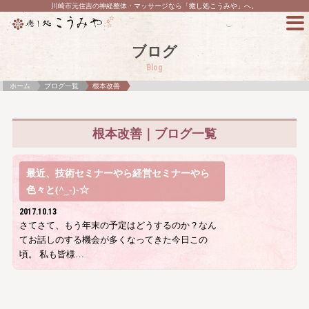
川崎市元住吉の神経整体・マッサージなら「癒し処こうみや」へ。
ブログ
Blog
ホーム
ブログ一覧
根本改善
根本改善｜ブログ一覧
最近、技術セミナーやら経営セミナーやら
色々と(^_-)-☆
2017.10.13
さてさて、もう年末の予定はどうするのか？なん
てお話しのする機会が多くなってきた今日この
頃。 私も皆様…