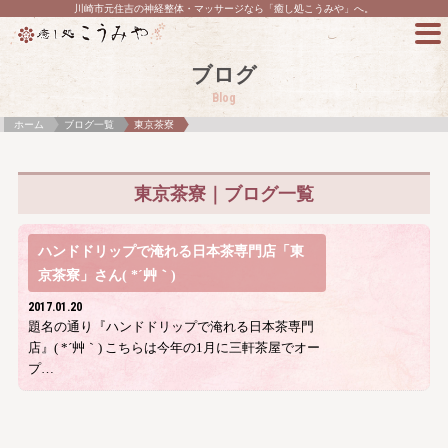
川崎市元住吉の神経整体・マッサージなら「癒し処こうみや」へ。
ブログ
Blog
ホーム
ブログ一覧
東京茶寮
東京茶寮｜ブログ一覧
ハンドドリップで淹れる日本茶専門店「東
京茶寮」さん( *´艸｀)
2017.01.20
題名の通り『ハンドドリップで淹れる日本茶専門
店』( *´艸｀) こちらは今年の1月に三軒茶屋でオー
プ…