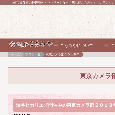
川崎市元住吉の神経整体・マッサージなら「癒し処こうみや」へ。
肩こり、
初めての方へ
こうみやについて
こ
ホーム
ブログ一覧
東京カメラ部２０１８年
東京カメラ
渋谷ヒカリエで開催中の東京カメラ部２０１８