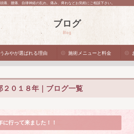
頭痛、腰痛、自律神経の乱れ、痛み、痺れなどお気軽にご相談下さい。
ブログ
Blog
うみやが選ばれる理由
施術メニューと料金
部２０１８年｜ブログ一覧
年に行って来ました！！