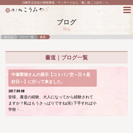
川崎市元住吉の神経整体・マッサージなら「癒し処こうみや」へ。
ブログ
Blog
ホーム
ブログ一覧
書道
書道｜ブログ一覧
中塚翠涛さんの展示【コトバノ空～日々是
好日～】に行って来ました。
2017.09.08
皆様、書道の経験、大人になってから経験されて
ますか？私はもうさっぱりですね(笑) 下手すれば小
学校・…