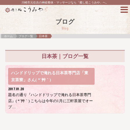
川崎市元住吉の神経整体・マッサージなら「癒し処こうみや」へ。
ブログ
Blog
ホーム
ブログ一覧
日本茶
日本茶｜ブログ一覧
ハンドドリップで淹れる日本茶専門店「東
京茶寮」さん( *´艸｀)
2017.01.20
題名の通り『ハンドドリップで淹れる日本茶専門
店』( *´艸｀) こちらは今年の1月に三軒茶屋でオー
プ…