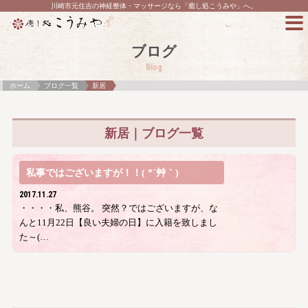
川崎市元住吉の神経整体・マッサージなら「癒し処こうみや」へ。
ブログ
Blog
ホーム
ブログ一覧
新居
新居｜ブログ一覧
私事ではございますが！！( *´艸｀)
2017.11.27
・・・・私、熊谷。 突然？ではございますが、な
んと11月22日【良い夫婦の日】に入籍を致しまし
た～(…