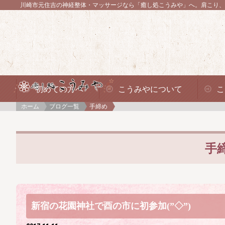
川崎市元住吉の神経整体・マッサージなら「癒し処こうみや」へ。
肩こり、
初めての方へ
こうみやについて
こ
ホーム
ブログ一覧
手締め
手
新宿の花園神社で酉の市に初参加(”◇”)ゞ