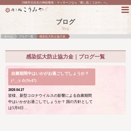
川崎市元住吉の神経整体・マッサージなら「癒し処こうみや」へ。
ブログ
Blog
ホーム
ブログ一覧
感染拡大防止協力金
感染拡大防止協力金｜ブログ一覧
自粛期間中はいかがお過ごしでしょうか？
(^_-)-☆(№47)
2020.04.27
皆様、新型コロナウイルスの影響による自粛期間
中はいかがお過ごしでしょうか？ 国の方針として
は5月6日…