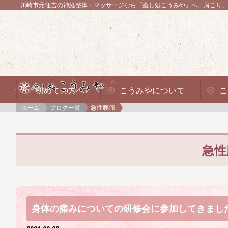
川崎市元住吉の神経整体・マッサージなら「癒し処こうみや」へ。
肩こり、
初めての方へ
こうみやについて
こ
ホーム
ブログ一覧
急性腰痛
急性
身体の痛みについての研修会に参加してきました！(