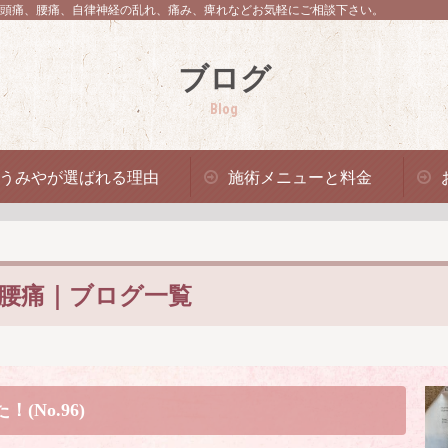
頭痛、腰痛、自律神経の乱れ、痛み、痺れなどお気軽にご相談下さい。
ブログ
Blog
うみやが選ばれる理由
施術メニューと料金
腰痛｜ブログ一覧
No.96)