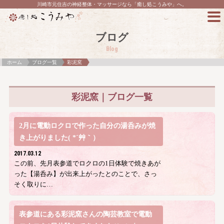
川崎市元住吉の神経整体・マッサージなら「癒し処こうみや」へ。
ブログ
Blog
ホーム
ブログ一覧
彩泥窯
彩泥窯｜ブログ一覧
2月に電動ロクロで作った自分の湯呑みが焼
き上がりました( *´艸｀）
2017.03.12
この前、先月表参道でロクロの1日体験で焼きあが
った【湯呑み】が出来上がったとのことで、さっ
そく取りに…
表参道にある彩泥窯さんの陶芸教室で電動