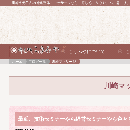
川崎市元住吉の神経整体・マッサージなら「癒し処こうみや」へ。
肩こり、
初めての方へ
こうみやについて
こ
ホーム
ブログ一覧
川崎マッサージ
川崎マ
最近、技術セミナーやら経営セミナーやら色々と(^