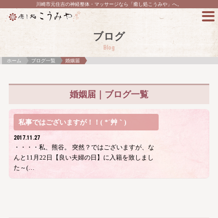
川崎市元住吉の神経整体・マッサージなら「癒し処こうみや」へ。
ブログ
Blog
ホーム
ブログ一覧
婚姻届
婚姻届｜ブログ一覧
私事ではございますが！！( *´艸｀)
2017.11.27
・・・・私、熊谷。 突然？ではございますが、な
んと11月22日【良い夫婦の日】に入籍を致しまし
た～(…