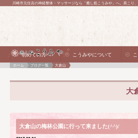
川崎市元住吉の神経整体・マッサージなら「癒し処こうみや」へ。
肩こり、
初めての方へ
こうみやについて
こ
ホーム
ブログ一覧
大倉山
大
大倉山の梅林公園に行って来ました(^^)/