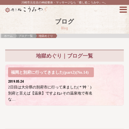
川崎市元住吉の神経整体・マッサージなら「癒し処こうみや」へ。
ブログ
Blog
ホーム
ブログ一覧
地獄めぐり
地獄めぐり｜ブログ一覧
福岡と別府に行ってきました(part2)(No.14)
2019.05.24
2日目は大分県の別府市に行って来ました( *´艸｀)
別府と言えば【温泉】ですよね♪その温泉地で有名
な…