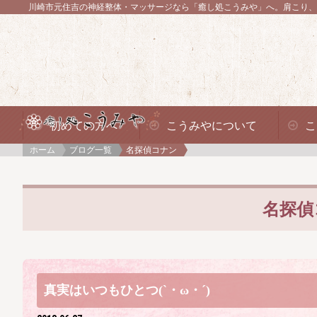
川崎市元住吉の神経整体・マッサージなら「癒し処こうみや」へ。
肩こり、
初めての方へ
こうみやについて
こ
ホーム
ブログ一覧
名探偵コナン
名探偵
真実はいつもひとつ(`・ω・´)