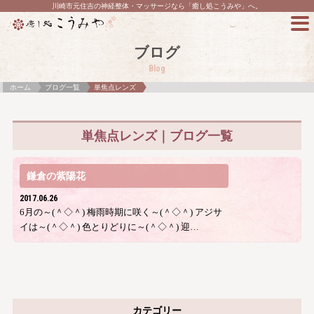
川崎市元住吉の神経整体・マッサージなら「癒し処こうみや」へ。
ブログ
Blog
ホーム
ブログ一覧
単焦点レンズ
単焦点レンズ｜ブログ一覧
鎌倉の紫陽花
2017.06.26
6月の～(＾◇＾) 梅雨時期に咲く～(＾◇＾) アジサ
イは～(＾◇＾) 色とりどりに～(＾◇＾) 迎…
カテゴリー