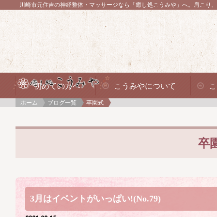
川崎市元住吉の神経整体・マッサージなら「癒し処こうみや」へ。
肩こり、
初めての方へ
こうみやについて
こ
ホーム
ブログ一覧
卒園式
卒
3月はイベントがいっぱい!(No.79)