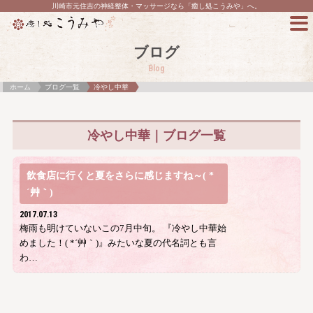
川崎市元住吉の神経整体・マッサージなら「癒し処こうみや」へ。
ブログ
Blog
ホーム
ブログ一覧
冷やし中華
冷やし中華｜ブログ一覧
飲食店に行くと夏をさらに感じますね～( *
´艸｀)
2017.07.13
梅雨も明けていないこの7月中旬。 『冷やし中華始
めました！( *´艸｀)』みたいな夏の代名詞とも言
わ…