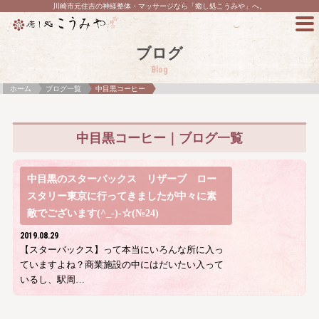
川崎市元住吉の神経整体・マッサージなら「癒し処こうみや」へ。
ブログ
Blog
ホーム
ブログ一覧
中目黒コーヒー
中目黒コーヒー｜ブログ一覧
中目黒のスターバックス リザーブ ロー
スタリー東京に行ってきましたが中々に素
敵でございます(^_-)-☆(№24)
2019.08.29
【スターバックス】って本当にいろんな所に入っ
ていますよね？商業施設の中にはだいたい入って
いるし、駅周…