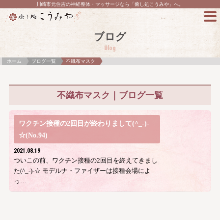
川崎市元住吉の神経整体・マッサージなら「癒し処こうみや」へ。
ブログ
Blog
ホーム
ブログ一覧
不織布マスク
不織布マスク｜ブログ一覧
ワクチン接種の2回目が終わりまして(^_-)-
☆(No.94)
2021.08.19
ついこの前、ワクチン接種の2回目を終えてきまし
た(^_-)-☆ モデルナ・ファイザーは接種会場によ
っ…